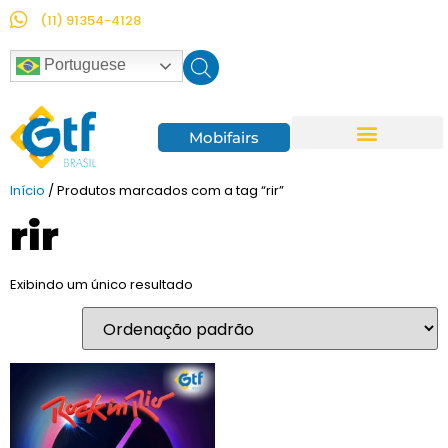
(11) 91354-4128
Portuguese
Mobifairs
Empresas Parceiras
Início
/ Produtos marcados com a tag “rir”
rir
Exibindo um único resultado