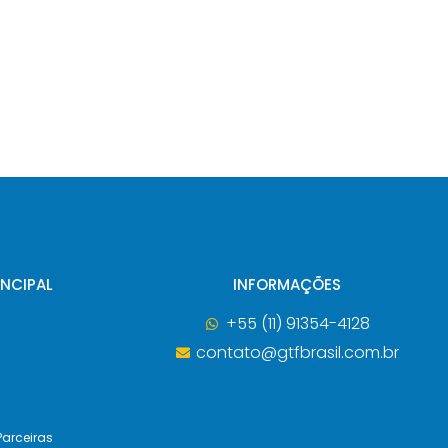
INCIPAL
INFORMAÇÕES
+55 (11) 91354-4128
contato@gtfbrasil.com.br
arceiras