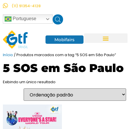
(11) 91354-4128
Portuguese
Mobifairs
Empresas Parceiras
Início
/ Produtos marcados com a tag “5 SOS em São Paulo”
5 SOS em São Paulo
Exibindo um único resultado