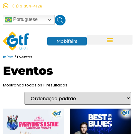
(11) 91354-4128
Portuguese
Mobifairs
Empresas Parceiras
Início
/ Eventos
Eventos
Mostrando todos os 11 resultados